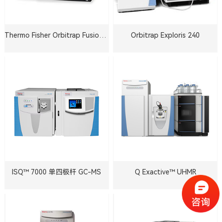
Thermo Fisher Orbitrap Fusion™ Lumos™ Tribrid™
Orbitrap Exploris 240
ISQ™ 7000 单四极杆 GC-MS
Q Exactive™ UHMR